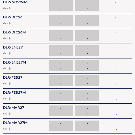
DLR/NOV26M
-
-
-
-
-
-
Vol:
| -
-
DLR/DIC26
-
-
-
-
-
-
Vol:
| -
-
DLR/DIC26M
-
-
-
-
-
-
Vol:
| -
-
DLR/ENE27
-
-
-
-
-
-
Vol:
| -
-
DLR/ENE27M
-
-
-
-
-
-
Vol:
| -
-
DLR/FEB27
-
-
-
-
-
-
Vol:
| -
-
DLR/FEB27M
-
-
-
-
-
-
Vol:
| -
-
DLR/MAR27
-
-
-
-
-
-
Vol:
| -
-
DLR/MAR27M
-
-
-
-
-
-
Vol:
| -
-